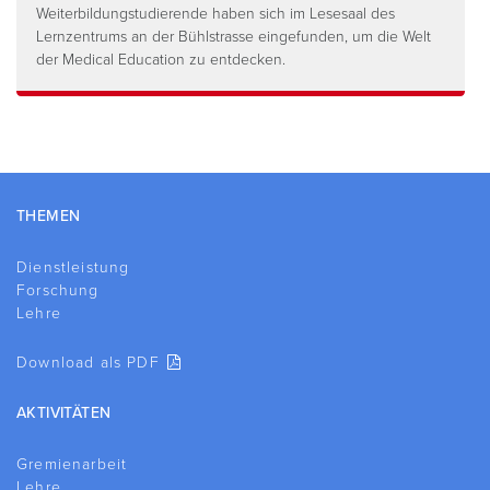
Weiterbildungstudierende haben sich im Lesesaal des
Lernzentrums an der Bühlstrasse eingefunden, um die Welt
der Medical Education zu entdecken.
Footer
THEMEN
Dienstleistung
Forschung
Lehre
Download als PDF
AKTIVITÄTEN
Gremienarbeit
Lehre